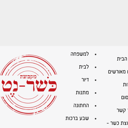
למשפחה
הבית
לבית
 מאורשים
דיור
ות
מתנות
ום
החתונה
 קשר
שבע ברכות
צת כשר –