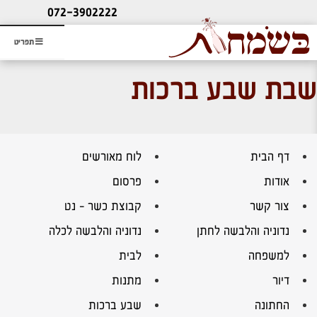
ליעוץ חינם
072-3902222
והזמנת כרטיס שמחות
תפריט
שבת שבע ברכות
דף הבית
לוח מאורשים
אודות
פרסום
צור קשר
קבוצת כשר – נט
נדוניה והלבשה לחתן
נדוניה והלבשה לכלה
למשפחה
לבית
דיור
מתנות
החתונה
שבע ברכות