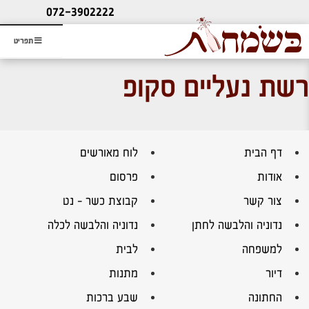
ליעוץ חינם
072-3902222
והזמנת כרטיס שמחות
תפריט
רשת נעליים סקופ
דף הבית
לוח מאורשים
אודות
פרסום
צור קשר
קבוצת כשר – נט
נדוניה והלבשה לחתן
נדוניה והלבשה לכלה
למשפחה
לבית
דיור
מתנות
החתונה
שבע ברכות