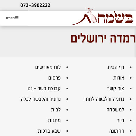
ליעוץ חינם
072-3902222
והזמנת כרטיס שמחות
תפריט
רמדה ירושלים
דף הבית
לוח מאורשים
אודות
פרסום
צור קשר
קבוצת כשר – נט
נדוניה והלבשה לחתן
נדוניה והלבשה לכלה
למשפחה
לבית
דיור
מתנות
החתונה
שבע ברכות