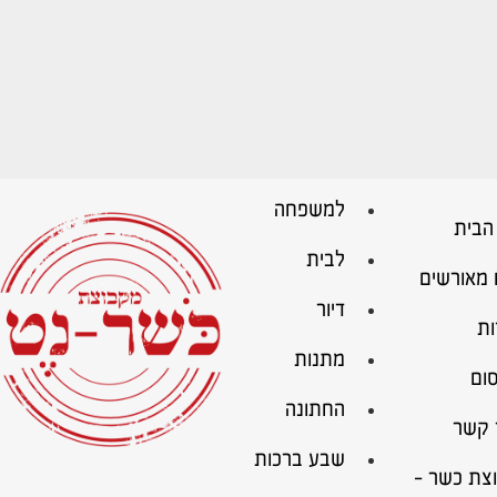
למשפחה
הבית
לבית
 מאורשים
דיור
ות
מתנות
ום
החתונה
 קשר
שבע ברכות
צת כשר –