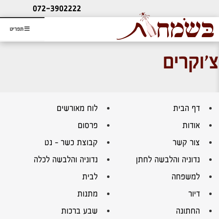
ליעוץ חינם
072-3902222
והזמנת כרטיס שמחות
תפריט
צ'וקרים
דף הבית
לוח מאורשים
אודות
פרסום
צור קשר
קבוצת כשר – נט
נדוניה והלבשה לחתן
נדוניה והלבשה לכלה
למשפחה
לבית
דיור
מתנות
החתונה
שבע ברכות