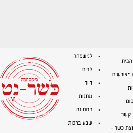
למשפחה
הבית
לבית
 מאורשים
דיור
ות
מתנות
ום
החתונה
 קשר
שבע ברכות
צת כשר –