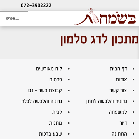
ליעוץ חינם
072-3902222
והזמנת כרטיס שמחות
תפריט
מתכון לדג סלמון
דף הבית
לוח מאורשים
אודות
פרסום
צור קשר
קבוצת כשר – נט
נדוניה והלבשה לחתן
נדוניה והלבשה לכלה
למשפחה
לבית
דיור
מתנות
החתונה
שבע ברכות