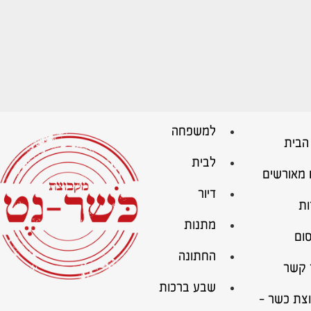
למשפחה
הבית
לבית
 מאורשים
דיור
ות
מתנות
ום
החתונה
 קשר
שבע ברכות
צת כשר –