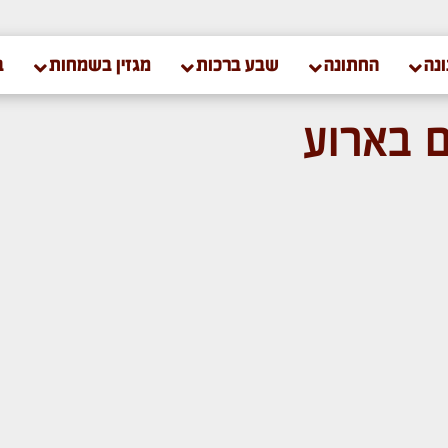
נה
החתונה
שבע ברכות
מגזין בשמחות
ב
 בארוע