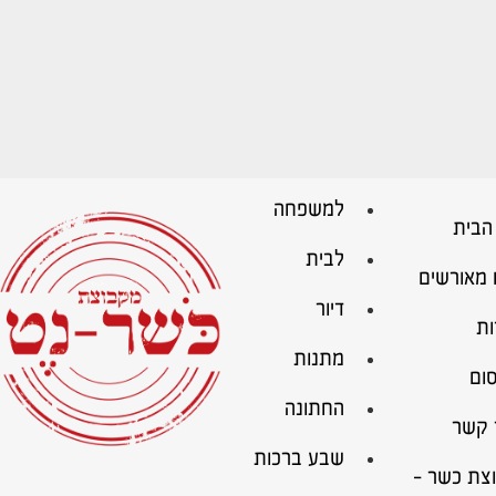
למשפחה
הבית
לבית
 מאורשים
דיור
ות
מתנות
ום
החתונה
 קשר
שבע ברכות
צת כשר –