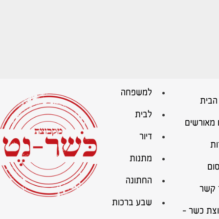
למשפחה
הבית
לבית
 מאורשים
דיור
ות
מתנות
ום
החתונה
 קשר
שבע ברכות
צת כשר –