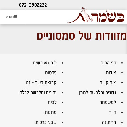
ליעוץ חינם
072-3902222
והזמנת כרטיס שמחות
תפריט
מזוודות של סמסונייט
דף הבית
לוח מאורשים
אודות
פרסום
צור קשר
קבוצת כשר – נט
נדוניה והלבשה לחתן
נדוניה והלבשה לכלה
למשפחה
לבית
דיור
מתנות
החתונה
שבע ברכות