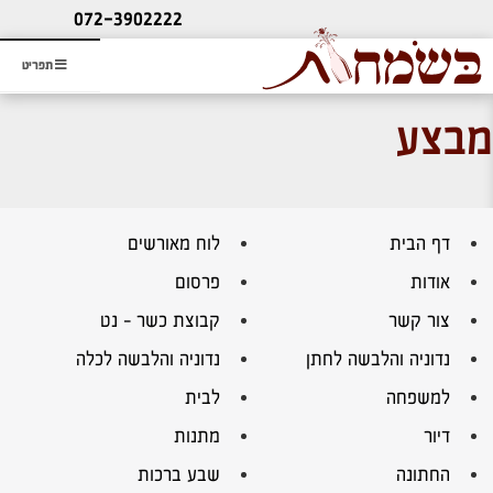
ליעוץ חינם
072-3902222
והזמנת כרטיס שמחות
תפריט
מבצע
דף הבית
לוח מאורשים
אודות
פרסום
צור קשר
קבוצת כשר – נט
נדוניה והלבשה לחתן
נדוניה והלבשה לכלה
למשפחה
לבית
דיור
מתנות
החתונה
שבע ברכות