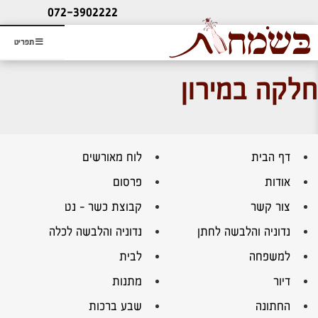
ליעוץ חינם
072-3902222
והזמנת כרטיס שמחות
תפריט
חלקה במירון
דף הבית
לוח מאורשים
אודות
פרסום
צור קשר
קבוצת כשר – נט
נדוניה והלבשה לחתן
נדוניה והלבשה לכלה
למשפחה
לבית
דיור
מתנות
החתונה
שבע ברכות