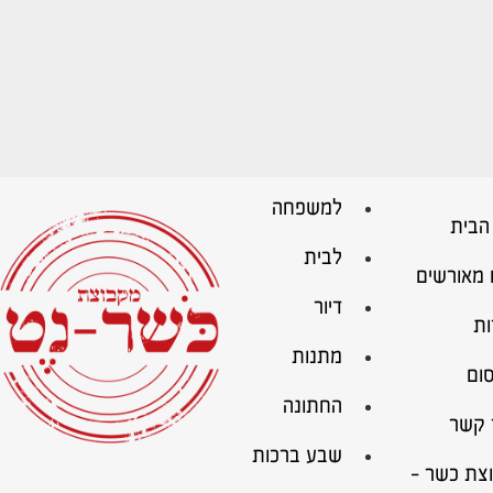
למשפחה
הבית
לבית
 מאורשים
דיור
ות
מתנות
ום
החתונה
 קשר
שבע ברכות
צת כשר –