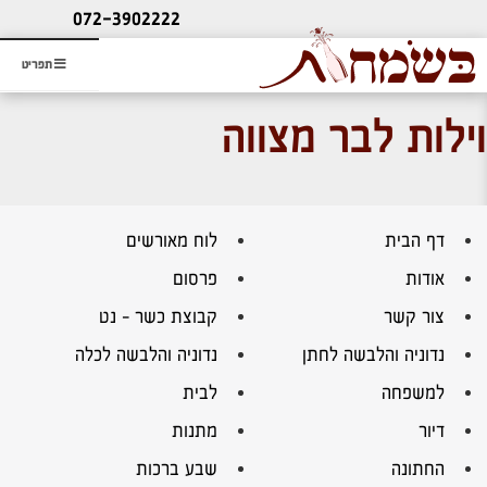
ליעוץ חינם
072-3902222
והזמנת כרטיס שמחות
תפריט
וילות לבר מצווה
דף הבית
לוח מאורשים
אודות
פרסום
צור קשר
קבוצת כשר – נט
נדוניה והלבשה לחתן
נדוניה והלבשה לכלה
למשפחה
לבית
דיור
מתנות
החתונה
שבע ברכות