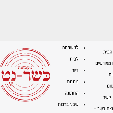
למשפחה
הבית
לבית
 מאורשים
דיור
ות
מתנות
ום
החתונה
 קשר
שבע ברכות
צת כשר –