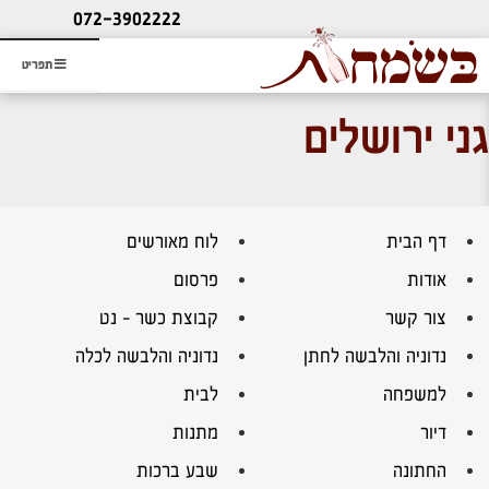
ליעוץ חינם
072-3902222
והזמנת כרטיס שמחות
תפריט
גני ירושלים
דף הבית
לוח מאורשים
אודות
פרסום
צור קשר
קבוצת כשר – נט
נדוניה והלבשה לחתן
נדוניה והלבשה לכלה
למשפחה
לבית
דיור
מתנות
החתונה
שבע ברכות