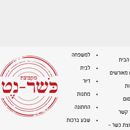
למשפחה
הבית
לבית
 מאורשים
דיור
ות
מתנות
ום
החתונה
 קשר
שבע ברכות
צת כשר –