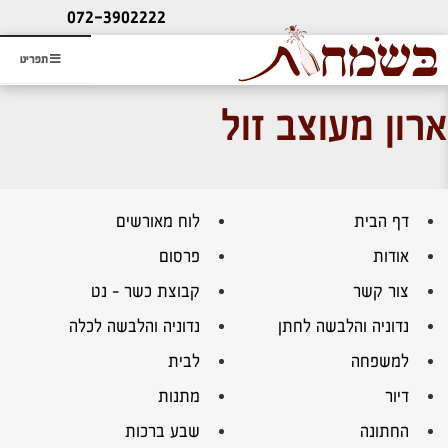
ליעוץ חינם
072-3902222
והזמנת כרטיס שמחות
תפריט
ארון מעוצב זול
דף הבית
לוח מאורשים
אודות
פרסום
צור קשר
קבוצת כשר – נט
נדוניה והלבשה לחתן
נדוניה והלבשה לכלה
למשפחה
לבית
דיור
מתנות
החתונה
שבע ברכות