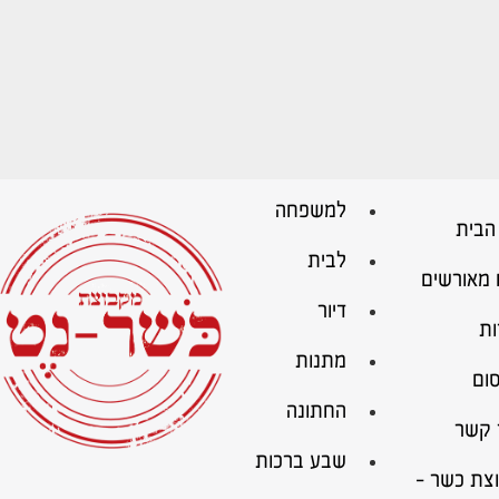
למשפחה
הבית
לבית
 מאורשים
דיור
ות
מתנות
ום
החתונה
 קשר
שבע ברכות
צת כשר –