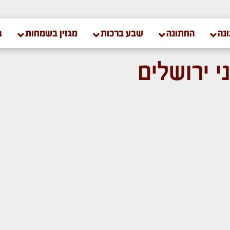
נה
החתונה
שבע ברכות
מגזין בשמחות
ב
י ירושלים