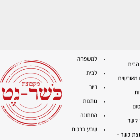
למשפחה
הבית
לבית
 מאורשים
דיור
ות
מתנות
ום
החתונה
 קשר
שבע ברכות
צת כשר –