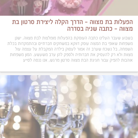
הפעלות בת מצווה – הדרך הקלה ליצירת סרטון בת
מצווה – כתבה שניה בסדרה
בשבוע שעבר העלינו כתבה העוסקת בהפעלות מומלצות לבת מצווה. ישנן
משפחות שאופי בת המצוה עוסק דווקא במשחקים חברתיים ובהתמקדות בכלת
השמחה, בל נשכח שערב זה אמור לעסוק בילדה המקבלת על עצמה עול
מצוות ולא רק להעסיק את חברותיה ולספק להן ערב משעשע. המון משפחות
אוהבות להפיק עבור חגיגת הבת מצווה סרטון מרגש, אנו ננסה לסייע