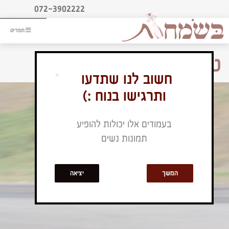
ליעוץ חינם
072-3902222
והזמנת כרטיס שמחות
תפריט
טיפים והמלצות
×
חשוב לנו שתדעו
ותרגישו בנוח :)
בעמודים אלו יכולות להופיע
תמונות נשים
המשך
יציאה