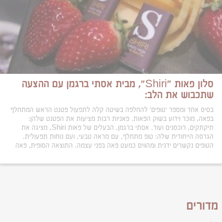
סלון פאות "Shiri", מבית אסתי ברגמן עם ההצעה
שתכבוש את הלב:
בסיס אחד ומספר 'טופים' להחלפה בשיטה קלה לתפעול פטנט הראש המתחלף
בפאה, מוכר וידוע בשוק הפאות. פאניות רבות מציעות את הפטנט שלהן:
תיקתקים, רוכסנים ועוד. אסתי ברגמן, הבעלים של פאות Shiri, מציגה את
הגרסה הייחודית שלה: טופ מתחלף, עם מראה טבעי, ועם נוחות תפעולית.
הטופים נקשרים ידנית ומהווים כמעט פאה בפני עצמה. התוצאה הסופית, פאה
מדורים