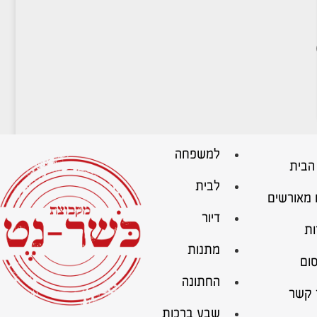
למשפחה
הבית
לבית
 מאורשים
דיור
ות
מתנות
ום
החתונה
 קשר
שבע ברכות