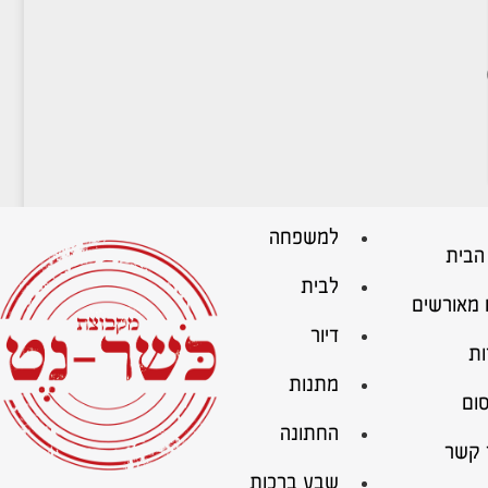
למשפחה
הבית
לבית
 מאורשים
דיור
ות
מתנות
ום
החתונה
 קשר
שבע ברכות