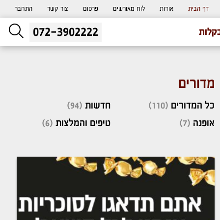
דף הבית
אודות
לוח מאורשים
פרסום
צור קשר
התחבר
072-3902222
ליעוץ חינם
קלות
והזמנת כרטיס שמחות
מדורים
כל המדורים
(110)
חדשות
(94)
אופנה
(7)
טיפים והמלצות
(6)