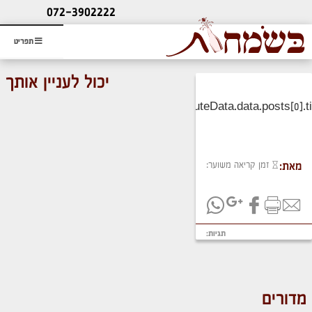
ליעוץ חינם
072-3902222
והזמנת כרטיס שמחות
תפריט
יכול לעניין אותך
זמן קריאה משוער:
מאת:
תגיות:
מדורים