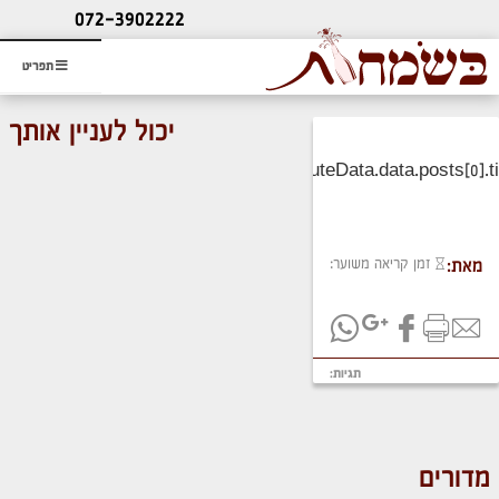
ליעוץ חינם
072-3902222
והזמנת כרטיס שמחות
תפריט
יכול לעניין אותך
זמן קריאה משוער:
מאת:
תגיות:
מדורים