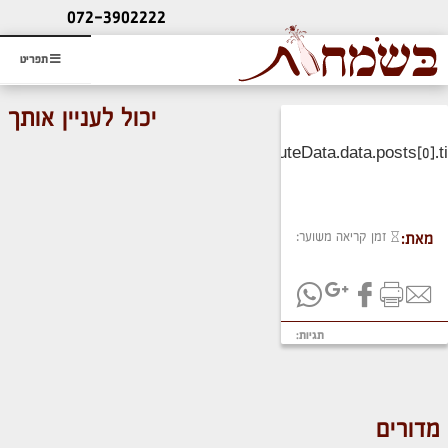
ליעוץ חינם
072-3902222
והזמנת כרטיס שמחות
תפריט
יכול לעניין אותך
זמן קריאה משוער:
מאת:
תגיות:
מדורים