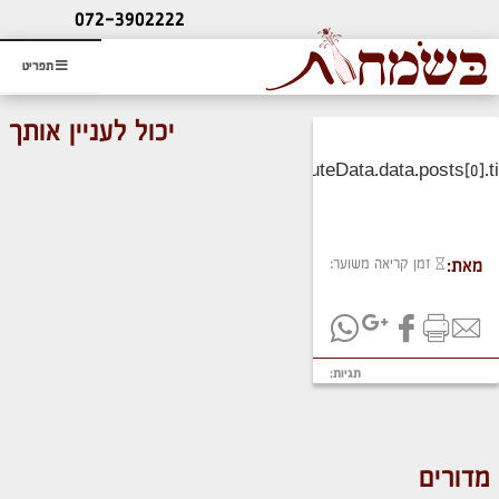
ליעוץ חינם
072-3902222
והזמנת כרטיס שמחות
תפריט
יכול לעניין אותך
זמן קריאה משוער:
מאת:
תגיות:
מדורים