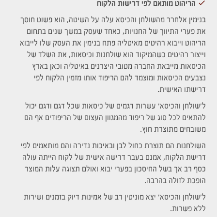
הריהוט מותאם לפי דרישות הלקוח
בנימין אלחרר מהשולחן והכיסא עלה על השיטה, הוא פשוט חוסך
את פערי התיווך של החנויות, כאחד שעסק במשך שנים בתחום
הריהוט וייבוא רהיטים מאיטליה פתח בנימין את העסק שלו לייבוא
וייצור רהיטים כשהמיקוד הוא שולחנות וכיסאות, את השלד של
הכיסאות מייבאת החברה מטובי היצרנים באיטליה וכאן בארץ
נצבעים הכיסאות ומוצמד להם הריפוד אותו מזמין הלקוח לפי
דרישתו האישית.
ל'שולחן והכיסא' עשרות דגמים של כיסאות שכל דגם ודגם יכול
להתאים לכל סוג של ריפוד מהמגוון העצום של הריפודים אף הם
משובחים מתוצרת חוץ.
השולחנות הם תוצרת כחול לבן ובאיכות נדירה והם מותאמים לפי
דרישת הלקוח, אמנם בעבר דרישה אישית של לקוח הייתה עולה
כסף רב אך בשל החיסכון בפערי יבוא ואולם תצוגה עלות המוצר
הופכת לזולה בהרבה.
ל'שולחן והכיסא' יצא מוניטין רב של אמינות דיוק בזמנים ושירות
ללא פשרות.