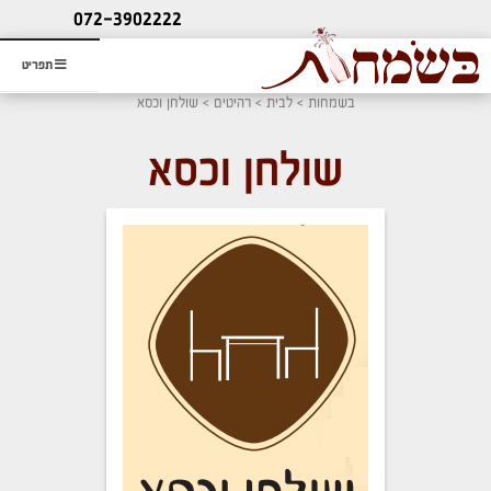
ליעוץ חינם
072-3902222
והזמנת כרטיס שמחות
תפריט
בשמחות
>
לבית
>
רהיטים
> שולחן וכסא
שולחן וכסא