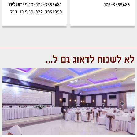
מרקש מביא עמו חוויה
שתצליח לחבר בין הטעם
072-3355486
072-3355481-סניף ירושלים
מרתקת של טעמים
הסטייל הצנוע של האמא
וניחוחות מהמטבח המרוקאי
072-3951350-סניף בני ברק
לסטייל האופנתי של הילדות.
האותנטי.
לא לשכוח לדאוג גם ל...