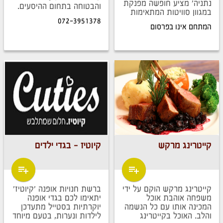
נתניה' מציע חופשה מפנקת
והבטוחה בתחום ההיסעים.
במגוון סוויטות המתאימות
בשפר הסעות מחלקה
לזוגות ומשפחות על חוף
072-3951378
מיוחדת לשמחות בכל שעה
המתחם אינו בפרסום
הים בנתניה.
ביממה.
קייטרינג מרקש
קיוטיז - בגדי ילדים
קייטרינג מרקש הוקם על ידי
ברשת חנויות אופנה 'קיוטיז'
משפחה אוהבת אוכל
יתאימו לכם בגדי אופנה
המכינה אותו עם כל הנשמה
יוקרתיות בסטייל מתעדכן
והלב. האוכל בקייטרינג
לילדות ונערות, בטעם מיוחד