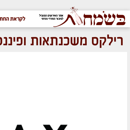
אתר האירועים המוביל
לקראת החתו
לציבור החרדי והדתי
רילקס משכנתאות ופיננס