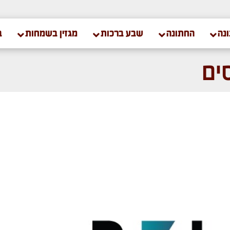
נה
החתונה
שבע ברכות
מגזין בשמחות
ב
ים