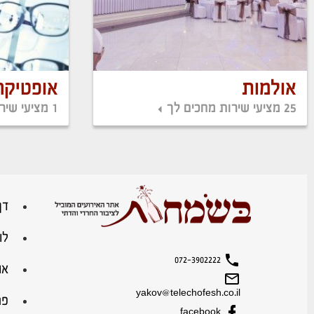
אולמות
אופטיקה
25 מציעי שירות מחכים לך
1 מציעי שירות מחכים לך
דף
לו
072-3902222
או
yakov@telechofesh.co.il
פר
facebook