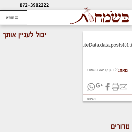
ליעוץ חינם
072-3902222
והזמנת כרטיס שמחות
תפריט
יכול לעניין אותך
זמן קריאה משוער:
מאת:
תגיות:
מדורים