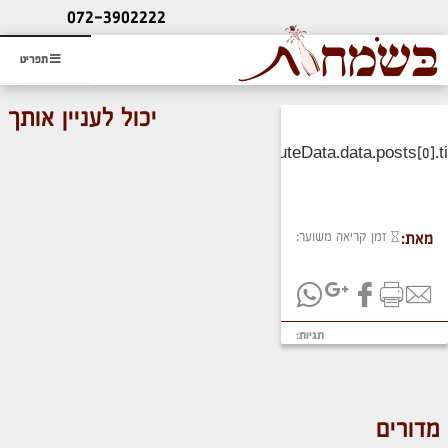
ליעוץ חינם
072-3902222
והזמנת כרטיס שמחות
תפריט
יכול לעניין אותך
זמן קריאה משוער:
מאת:
תגיות:
מדורים