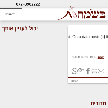
ליעוץ חינם
072-3902222
והזמנת כרטיס שמחות
תפריט
יכול לעניין אותך
זמן קריאה משוער:
מאת:
תגיות:
מדורים