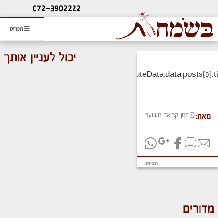
ליעוץ חינם
072-3902222
והזמנת כרטיס שמחות
תפריט
יכול לעניין אותך
זמן קריאה משוער:
מאת:
תגיות:
מדורים