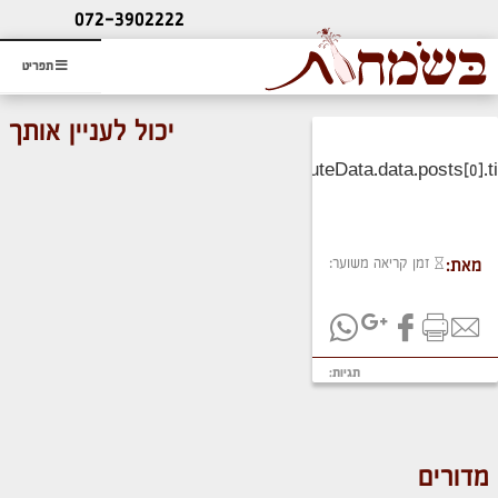
ליעוץ חינם
072-3902222
והזמנת כרטיס שמחות
תפריט
יכול לעניין אותך
זמן קריאה משוער:
מאת:
תגיות:
מדורים