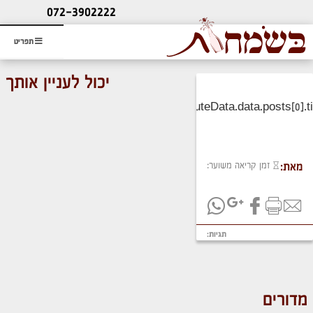
ליעוץ חינם
072-3902222
והזמנת כרטיס שמחות
תפריט
יכול לעניין אותך
זמן קריאה משוער:
מאת:
תגיות:
מדורים