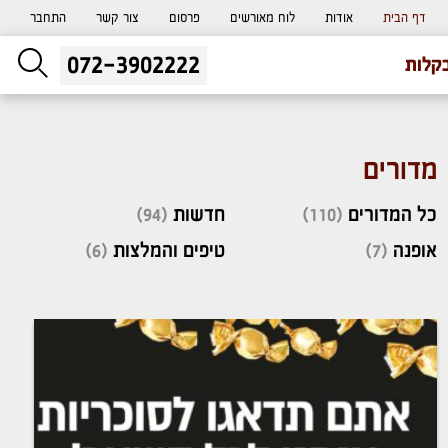
דף הבית
אודות
לוח מאורשים
פרסום
צור קשר
התחבר
072-3902222
ליעוץ חינם
קלות
והזמנת כרטיס שמחות
מדורים
כל המדורים
(110)
חדשות
(94)
אופנה
(7)
טיפים והמלצות
(6)