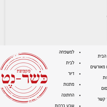
למשפחה
הבית
לבית
 מאורשים
דיור
ות
מתנות
ום
החתונה
 קשר
שבע ברכות