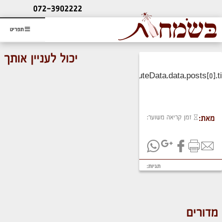
ליעוץ חינם
072-3902222
והזמנת כרטיס שמחות
תפריט
יכול לעניין אותך
זמן קריאה משוער:
מאת:
תגיות:
מדורים