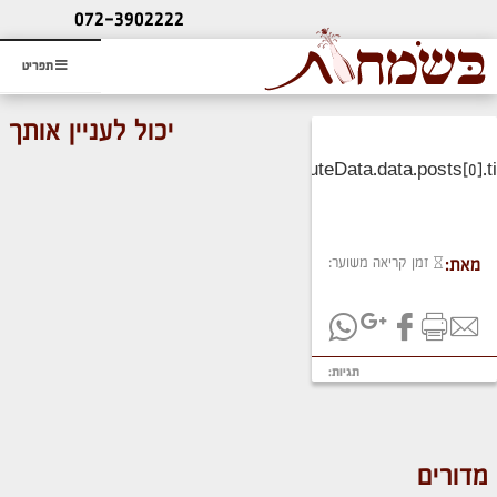
ליעוץ חינם
072-3902222
והזמנת כרטיס שמחות
תפריט
יכול לעניין אותך
זמן קריאה משוער:
מאת:
תגיות:
מדורים