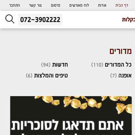
דף הבית
אודות
לוח מאורשים
פרסום
צור קשר
התחבר
072-3902222
ליעוץ חינם
קלות
והזמנת כרטיס שמחות
מדורים
כל המדורים
(110)
חדשות
(94)
אופנה
(7)
טיפים והמלצות
(6)