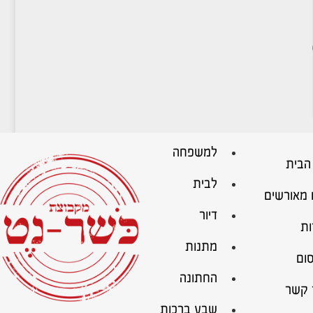
למשפחה
הבית
לבית
 מאורשים
דיור
ות
מתנות
ום
החתונה
 קשר
שבע ברכות