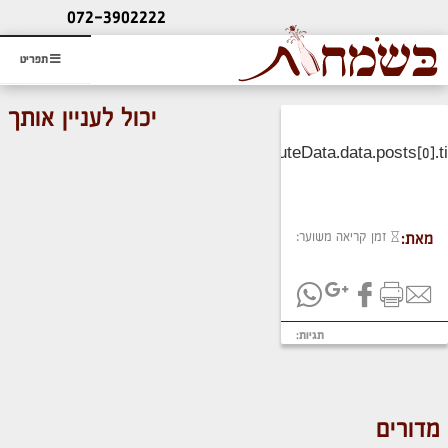
ליעוץ חינם
072-3902222
והזמנת כרטיס שמחות
תפריט
יכול לעניין אותך
זמן קריאה משוער:
מאת:
תגיות:
מדורים