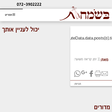
ליעוץ חינם
072-3902222
והזמנת כרטיס שמחות
תפריט
יכול לעניין אותך
זמן קריאה משוער:
מאת:
תגיות:
מדורים