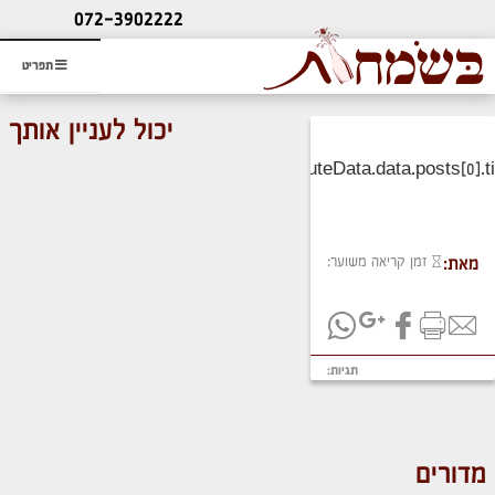
ליעוץ חינם
072-3902222
והזמנת כרטיס שמחות
תפריט
יכול לעניין אותך
זמן קריאה משוער:
מאת:
תגיות:
מדורים