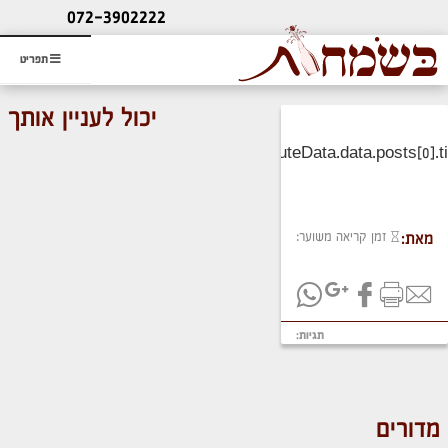
ליעוץ חינם
072-3902222
והזמנת כרטיס שמחות
תפריט
יכול לעניין אותך
זמן קריאה משוער:
מאת:
תגיות:
מדורים