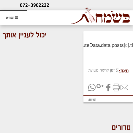
ליעוץ חינם
072-3902222
והזמנת כרטיס שמחות
תפריט
יכול לעניין אותך
זמן קריאה משוער:
מאת:
תגיות:
מדורים