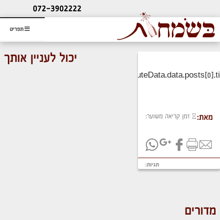
ליעוץ חינם
072-3902222
והזמנת כרטיס שמחות
תפריט
יכול לעניין אותך
זמן קריאה משוער:
מאת:
תגיות:
מדורים