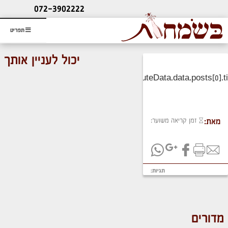
ליעוץ חינם
072-3902222
והזמנת כרטיס שמחות
תפריט
יכול לעניין אותך
זמן קריאה משוער:
מאת:
תגיות:
מדורים