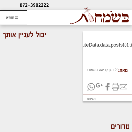
ליעוץ חינם
072-3902222
והזמנת כרטיס שמחות
תפריט
יכול לעניין אותך
זמן קריאה משוער:
מאת:
תגיות:
מדורים