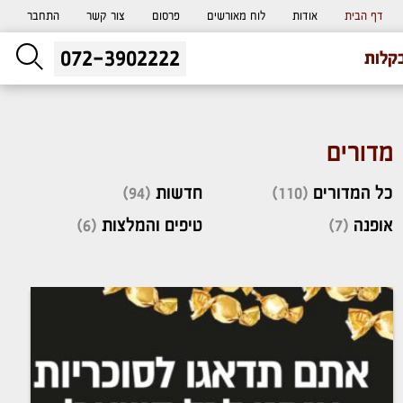
דף הבית
אודות
לוח מאורשים
פרסום
צור קשר
התחבר
072-3902222
ליעוץ חינם
קלות
והזמנת כרטיס שמחות
מדורים
כל המדורים
(110)
חדשות
(94)
אופנה
(7)
טיפים והמלצות
(6)