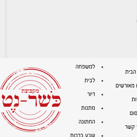
למשפחה
הבית
לבית
 מאורשים
דיור
ות
מתנות
ום
החתונה
 קשר
שבע ברכות